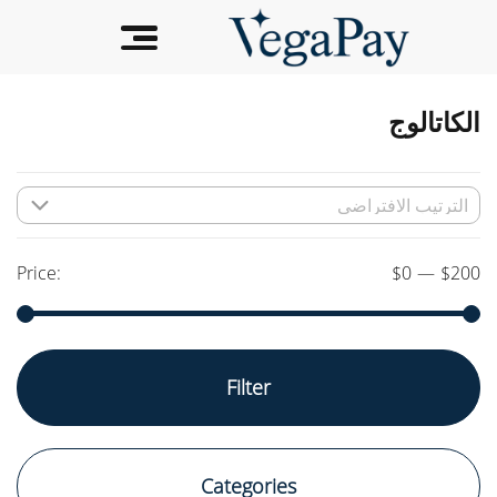
الكاتالوج
Price:
$0
—
$200
Min
Max
Filter
price
price
Categories